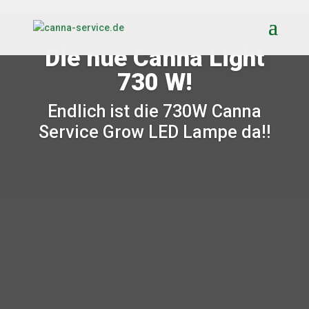
Die nue Canna Light
730 W!
Endlich ist die 730W Canna
Service Grow LED Lampe da!!