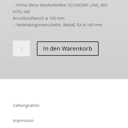
– Prima Klima Aktivkohlefilter ECONOMY LINE, 800
m³/h, inkl.
Anschlussflansch ø 160 mm
– Verbindungsmanschette, Metall, für ø 160 mm
Flo
In den Warenkorb
-
Dope
Fetilizer
(Florganics)
Menge
Zahlungsarten
Impressum