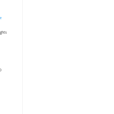
ghts
0