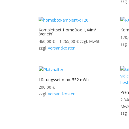
zzgl
Komplettset HomeBox 1,44m²
Kom
(Verleih)
170
460,00
€
–
1.265,00
€
zzgl. MwSt.
zzgl
zzgl.
Versandkosten
Lüftungsset max. 552 m³/h
200,00
€
Pre
zzgl.
Versandkosten
2.34
MwS
zzgl