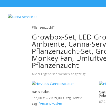
Start
/ Produkte verschlagwortet mit „Growbox
730 Watt LED, Pflanzenzucht-Set, Growbox mit L
Pflanzenzucht“
Growbox-Set, LED Gr
Ambiente, Canna-Serv
Pflanzenzucht-Set, Gr
Monkey Fan, Umluftve
Pflanzenzucht
Alle 9 Ergebnisse werden angezeigt
Basis-Paket
Gart
(Arb
956,00
€
–
2.629,00
€
zzgl. MwSt.
67,
zzgl.
Versandkosten