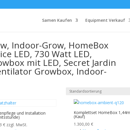
-Set, LED Grow, Indoor-Grow, HomeBox Ambiente, Canna-Service LE
Samen Kaufen
Equipment Verkauf
ED, Secret Jardin Monkey Fan, Umluftventilator Growbox, Indoor-
ow, Indoor-Grow, HomeBox
ice LED, 730 Watt LED,
owbox mit LED, Secret Jardin
ntilator Growbox, Indoor-
Komplettset HomeBox 1,44m
enpflege und Installation
(Kauf)
eitsstunde)
1.300,00
€
23
€
zzgl. MwSt.