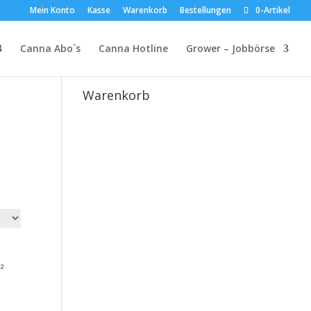
Mein Konto
Kasse
Warenkorb
Bestellungen
0-Artikel
D,
Canna Abo`s
Canna Hotline
Grower – Jobbörse
Suche
Warenkorb
²