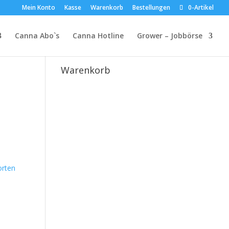
Mein Konto
Kasse
Warenkorb
Bestellungen
0-Artikel
Canna Abo`s
Canna Hotline
Grower – Jobbörse
Suche
Warenkorb
rten